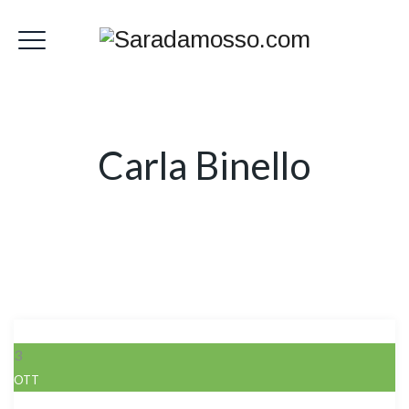
Carla Binello
3
OTT